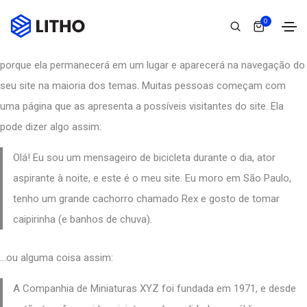
0
Esta é uma página de exemplo. É diferente de um post no blog
porque ela permanecerá em um lugar e aparecerá na navegação do
seu site na maioria dos temas. Muitas pessoas começam com
uma página que as apresenta a possíveis visitantes do site. Ela
pode dizer algo assim:
Olá! Eu sou um mensageiro de bicicleta durante o dia, ator
aspirante à noite, e este é o meu site. Eu moro em São Paulo,
tenho um grande cachorro chamado Rex e gosto de tomar
caipirinha (e banhos de chuva).
…ou alguma coisa assim:
A Companhia de Miniaturas XYZ foi fundada em 1971, e desde