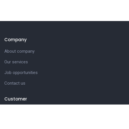
Company
About company
Our services
Job opportunities
Contact us
Customer
Client support
Pricing packages