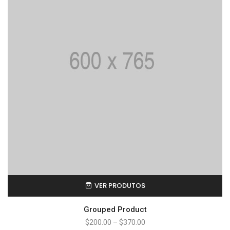
VER PRODUTOS
Grouped Product
$
200.00
–
$
370.00